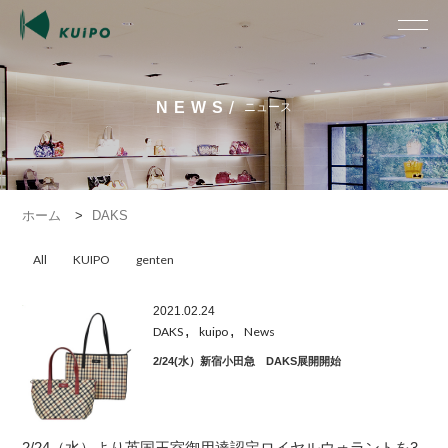
/
NEWS
ニュース
ホーム
>
DAKS
All
KUIPO
genten
2021.02.24
,
,
DAKS
kuipo
News
2/24(水）新宿小田急 DAKS展開開始
2/24（水）より英国王室御用達認定ロイヤルウォラントを3