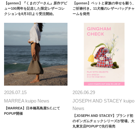
【genten】『くまのプーさん』原作デビ
【genten】ペットと家族の幸せを願う、
ュー100周年を記念した限定レザーコレ
ご祈祷付き。11犬種のレザーバッグチャ
クションを8月3日より受注開始。
ームを発売
2026.07.15
2026.06.29
MARREA kuipo News
JOSEPH AND STACEY kuipo
News
【MARREA】日本橋髙島屋S.C.にて
POPUP開催
【JOSEPH AND STACEY】ブランド初
のギンガムチェックシリーズが登場。大
丸東京店POPUPで先行発売