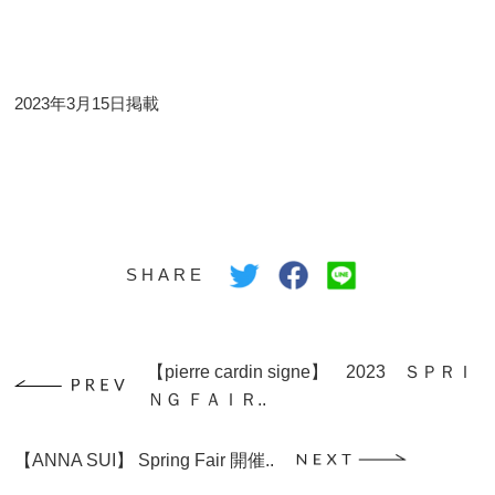
2023年3月15日掲載
SHARE
【pierre cardin signe】 2023 ＳＰＲＩ
ＮＧ ＦＡＩＲ..
【ANNA SUI】 Spring Fair 開催..